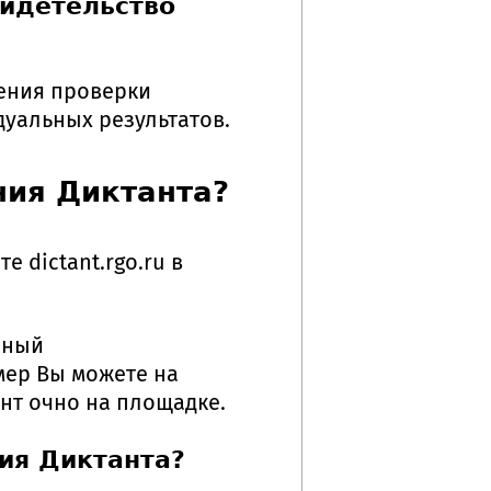
видетельство
шения проверки
дуальных результатов.
ния Диктанта?
 dictant.rgo.ru в
чный
ер Вы можете на
ант очно на площадке.
ия Диктанта?