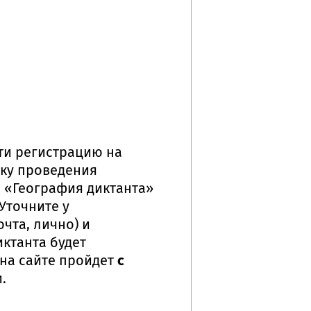
ти регистрацию на
ку проведения
е «География диктанта»
Уточните у
чта, лично) и
иктанта будет
на сайте пройдет
с
.