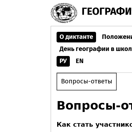
ГЕОГРАФИ
О диктанте
Положен
День географии в шко
РУ
EN
Вопросы-ответы
Вопросы-о
Как стать участник