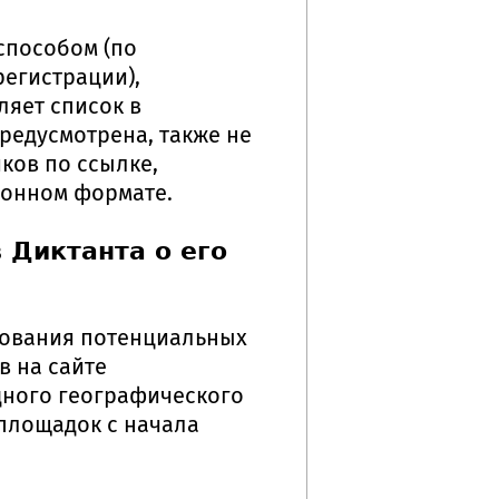
способом (по
регистрации),
ляет список в
редусмотрена, также не
ков по ссылке,
ионном формате.
 Диктанта о его
рования потенциальных
в на сайте
дного географического
 площадок с начала