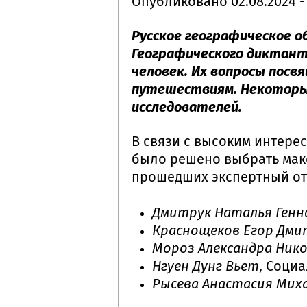
Опубликовано
02.08.2024 -
Русское географическое о
Географического диктант
человек. Их вопросы пос
путешествиям. Некоторы
исследователей.
В связи с высоким интере
было решено выбрать мак
прошедших экспертный от
Дмитрук Наталья Генн
Краснощеков Егор Дми
Мороз Александра Ник
Нгуен Дунг Вьет
, Соци
Рысева Анастасия Мих