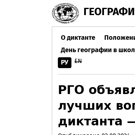
ГЕОГРАФИ
О диктанте
Положен
День географии в шко
EN
РУ
РГО объяв
лучших во
диктанта 