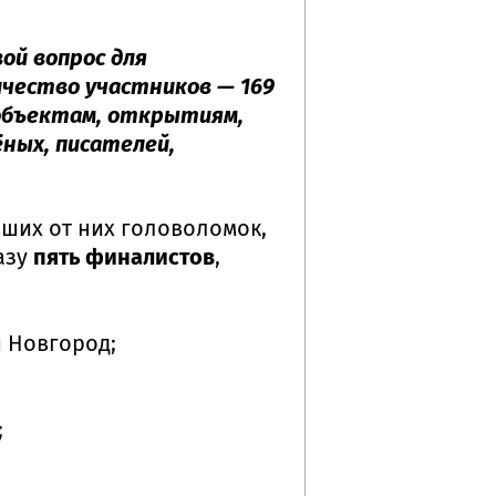
ой вопрос для
ичество участников — 169
 объектам, открытиям,
ных, писателей,
ших от них головоломок,
азу
пять финалистов
,
й Новгород;
;