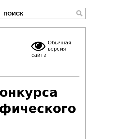
ПОИСК
Форма
поиска
Обычная
версия
сайта
конкурса
афического