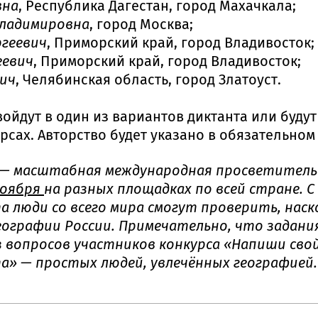
вна
, Республика Дагестан, город Махачкала;
Владимировна
, город Москва;
ргеевич
, Приморский край, город Владивосток;
еевич
, Приморский край, город Владивосток;
ич
, Челябинская область, город Златоуст.
ойдут в один из вариантов диктанта или буду
рсах. Авторство будет указано в обязательном
— масштабная международная просветительс
 ноября
на разных площадках по всей стране. 
 люди со всего мира смогут проверить, наск
еографии России. Примечательно, что задани
 вопросов участников конкурса «Напиши свой
а» — простых людей, увлечённых географией.