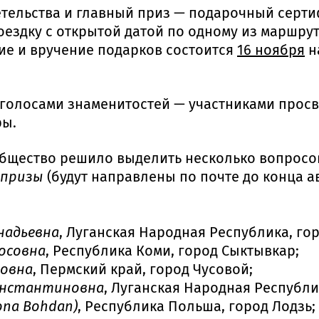
етельства и главный приз — подарочный серт
оездку с открытой датой по одному из маршру
ие и вручение подарков состоится
16 ноября
н
голосами знаменитостей — участниками просв
ры.
общество решило выделить несколько вопросо
 призы
(будут направлены по почте до конца а
надьевна
, Луганская Народная Республика, гор
иосовна
, Республика Коми, город Сыктывкар;
довна
, Пермский край, город Чусовой;
онстантиновна
, Луганская Народная Республи
ona Bohdan)
, Республика Польша, город Лодзь;