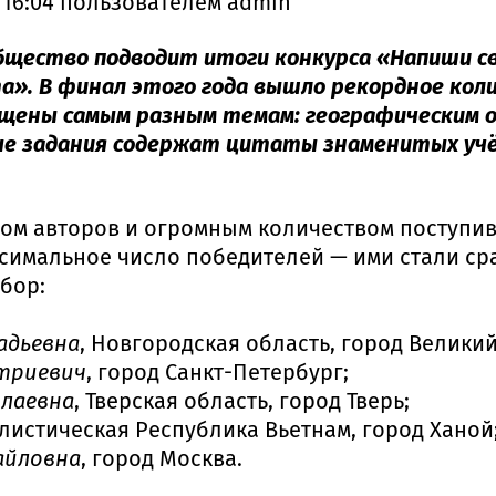
 16:04
пользователем
admin
бщество подводит итоги конкурса «Напиши св
а». В финал этого года вышло рекордное кол
вящены самым разным темам: географическим
е задания содержат цитаты знаменитых учё
сом авторов и огромным количеством поступив
симальное число победителей — ими стали ср
бор:
адьевна
, Новгородская область, город Велики
триевич
, город Санкт-Петербург;
олаевна
, Тверская область, город Тверь;
алистическая Республика Вьетнам, город Ханой
айловна
, город Москва.