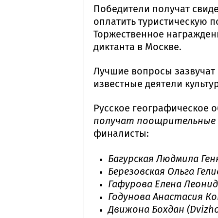
Победители получат свид
оплатить туристическую п
Торжественное награжден
диктанта в Москве.
Лучшие вопросы зазвучат 
известные деятели культу
Русское географическое 
получат поощрительные
финалисты:
Багурская Людмила Ген
Березовская Ольга Гел
Гафурова Елена Леони
Годунова Анастасия К
Движона Бохдан (Dvizh