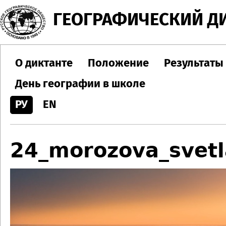
Jump to navigation
ГЕОГРАФИЧЕСКИЙ Д
О диктанте
Положение
Результаты
День географии в школе
РУ
EN
24_morozova_svetl